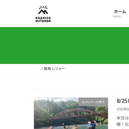
コ
ナ
ン
ビ
ホーム
テ
ゲ
Home
ン
ー
ツ
シ
へ
ョ
ス
ン
キ
に
ッ
移
プ
動
群馬 レジャー
8/2
SUPツアーの様子
2021年
本日は
晴！元